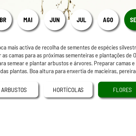
BR
MAI
JUN
JUL
AGO
S
a mais activa de recolha de sementes de espécies silvest
r as camas para as próximas sementeiras e plantações de O
ara semear e plantar arbustos e árvores. Preparar camas e
 das plantas. Boa altura para enxertia de macieiras, pereiras
ARBUSTOS
HORTÍCOLAS
FLORES