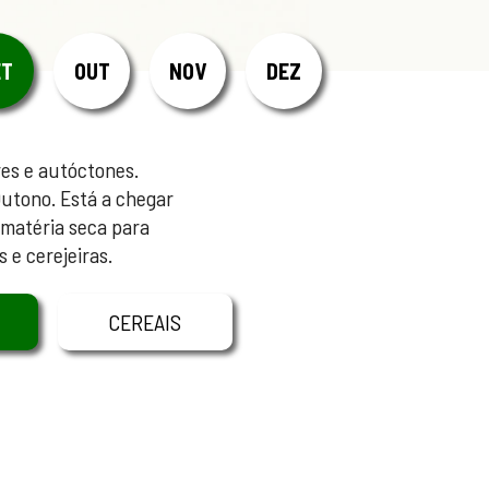
ET
OUT
NOV
DEZ
res e autóctones.
utono. Está a chegar
 matéria seca para
 e cerejeiras.
CEREAIS