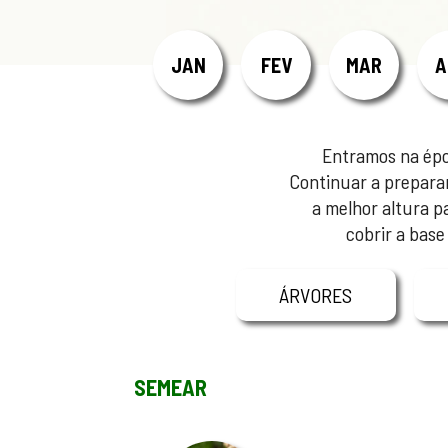
JAN
FEV
MAR
A
Entramos na époc
Continuar a prepara
a melhor altura p
cobrir a base
ÁRVORES
SEMEAR