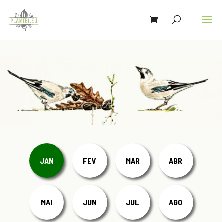
JAN
FEV
MAR
ABR
MAI
JUN
JUL
AGO