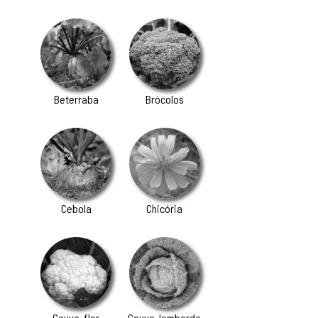
Beterraba
Brócolos
Cebola
Chicória
Couve-flor
Couve-lombarda