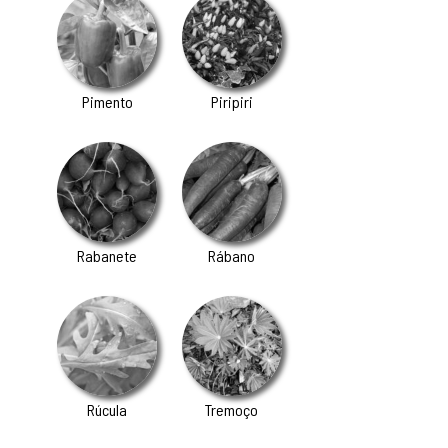
Pimento
Piripiri
Rabanete
Rábano
Rúcula
Tremoço